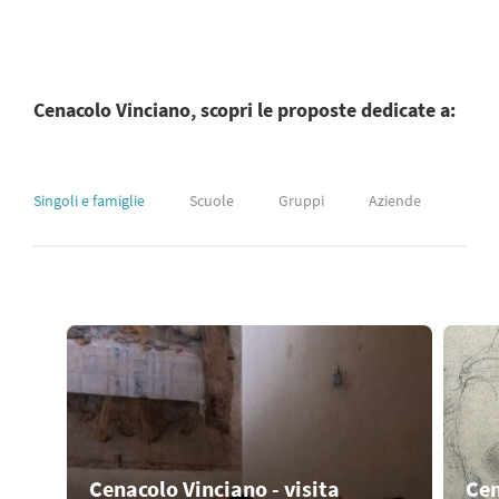
Cenacolo Vinciano, scopri le proposte dedicate a:
Singoli e famiglie
Scuole
Gruppi
Aziende
Cenacolo Vinciano - visita
Cen