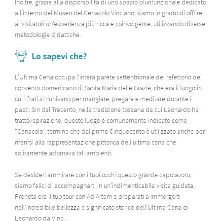
Inoltre, grazie alla disponibilità di uno spazio plurifunzionale dedicato
all'interno del Museo del Cenacolo Vinciano, siamo in grado di offrire
ai visitatori un'esperienza più ricca e coinvolgente, utilizzando diverse
metodologie didattiche.
Lo sapevi che?
L'Ultima Cena occupa l'intera parete settentrionale del refettorio del
convento domenicano di Santa Maria delle Grazie, che era il luogo in
cui i frati si riunivano per mangiare, pregare e meditare durante i
pasti. Sin dal Trecento, nella tradizione toscana da cui Leonardo ha
tratto ispirazione, questo luogo è comunemente indicato come
"Cenacolo", termine che dal primo Cinquecento è utilizzato anche per
riferirsi alla rappresentazione pittorica dell'ultima cena che
solitamente adornava tali ambienti.
Se desideri ammirare con i tuoi occhi questo grande capolavoro,
siamo felici di accompagnarti in un'indimenticabile visita guidata.
Prenota ora il tuo tour con Ad Artem e preparati a immergerti
nell'incredibile bellezza e significato storico dell'Ultima Cena di
Leonardo da Vinci.