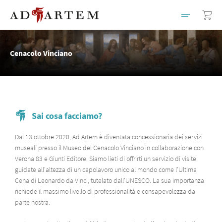
Cenacolo Vinciano
Sai cosa facciamo?
Dal 13 ottobre 2020, Ad Artem è diventata concessionaria dei servizi
museali presso il Museo del Cenacolo Vinciano in collaborazione con
Verona 83 e Giunti Editore. Siamo lieti di offrirti un servizio di visite
guidate all'altezza di un capolavoro unico al mondo come l'Ultima
Cena di Leonardo da Vinci, tutelato dall'UNESCO. La sua importanza
richiede il massimo livello di professionalità e consapevolezza da
parte nostra.