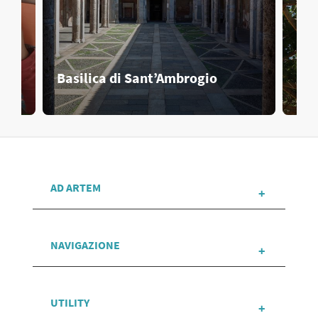
Basilica di Sant’Ambrogio
Cas
AD ARTEM
NAVIGAZIONE
UTILITY