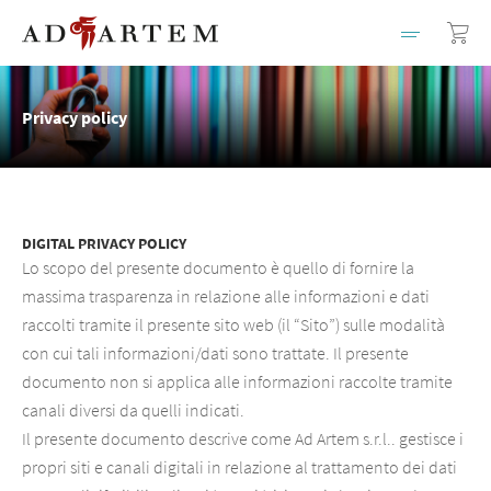
Privacy policy
DIGITAL PRIVACY POLICY
Lo scopo del presente documento è quello di fornire la
massima trasparenza in relazione alle informazioni e dati
raccolti tramite il presente sito web (il “Sito”) sulle modalità
con cui tali informazioni/dati sono trattate. Il presente
documento non si applica alle informazioni raccolte tramite
canali diversi da quelli indicati.
Il presente documento descrive come Ad Artem s.r.l.. gestisce i
propri siti e canali digitali in relazione al trattamento dei dati