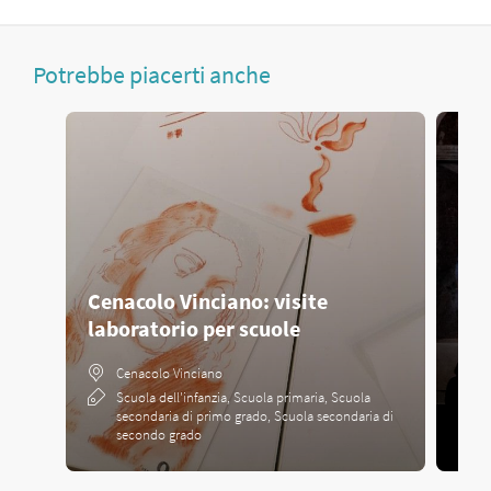
Potrebbe piacerti anche
Cenacolo Vinciano: visite
Cen
laboratorio per scuole
gui
Cenacolo Vinciano
Scuola dell'infanzia, Scuola primaria, Scuola
secondaria di primo grado, Scuola secondaria di
secondo grado