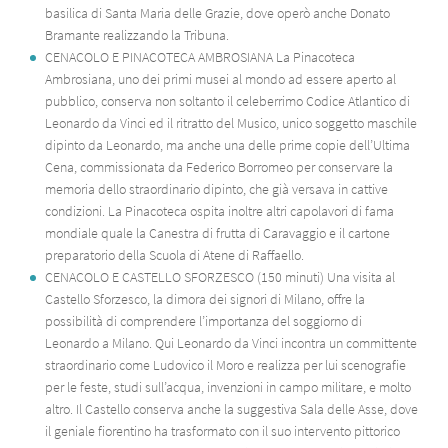
basilica di Santa Maria delle Grazie, dove operò anche Donato
Bramante realizzando la Tribuna.
CENACOLO E PINACOTECA AMBROSIANA La Pinacoteca
Ambrosiana, uno dei primi musei al mondo ad essere aperto al
pubblico, conserva non soltanto il celeberrimo Codice Atlantico di
Leonardo da Vinci ed il ritratto del Musico, unico soggetto maschile
dipinto da Leonardo, ma anche una delle prime copie dell’Ultima
Cena, commissionata da Federico Borromeo per conservare la
memoria dello straordinario dipinto, che già versava in cattive
condizioni. La Pinacoteca ospita inoltre altri capolavori di fama
mondiale quale la Canestra di frutta di Caravaggio e il cartone
preparatorio della Scuola di Atene di Raffaello.
CENACOLO E CASTELLO SFORZESCO (150 minuti) Una visita al
Castello Sforzesco, la dimora dei signori di Milano, offre la
possibilità di comprendere l’importanza del soggiorno di
Leonardo a Milano. Qui Leonardo da Vinci incontra un committente
straordinario come Ludovico il Moro e realizza per lui scenografie
per le feste, studi sull’acqua, invenzioni in campo militare, e molto
altro. Il Castello conserva anche la suggestiva Sala delle Asse, dove
il geniale fiorentino ha trasformato con il suo intervento pittorico