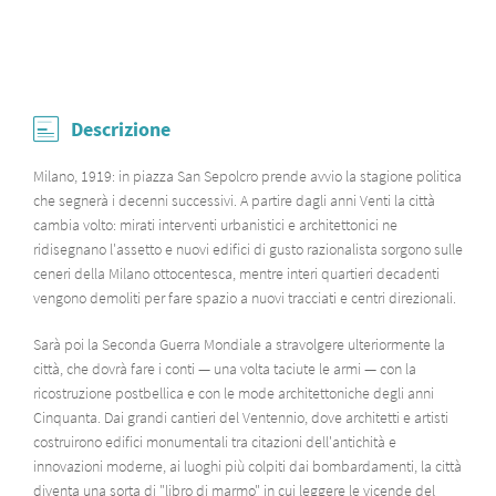
Descrizione
Milano, 1919: in piazza San Sepolcro prende avvio la stagione politica
che segnerà i decenni successivi. A partire dagli anni Venti la città
cambia volto: mirati interventi urbanistici e architettonici ne
ridisegnano l'assetto e nuovi edifici di gusto razionalista sorgono sulle
ceneri della Milano ottocentesca, mentre interi quartieri decadenti
vengono demoliti per fare spazio a nuovi tracciati e centri direzionali.
Sarà poi la Seconda Guerra Mondiale a stravolgere ulteriormente la
città, che dovrà fare i conti — una volta taciute le armi — con la
ricostruzione postbellica e con le mode architettoniche degli anni
Cinquanta. Dai grandi cantieri del Ventennio, dove architetti e artisti
costruirono edifici monumentali tra citazioni dell'antichità e
innovazioni moderne, ai luoghi più colpiti dai bombardamenti, la città
diventa una sorta di "libro di marmo" in cui leggere le vicende del