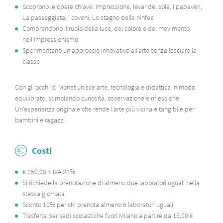
Scoprono le opere chiave:
Impressione, levar del sole
,
I papaveri
,
La passeggiata
,
I covoni
,
Lo stagno delle ninfee
Comprendono il ruolo della luce, del colore e del movimento
nell’Impressionismo
Sperimentano un approccio innovativo all’arte senza lasciare la
classe
Con gli occhi di Monet
unisce arte, tecnologia e didattica in modo
equilibrato, stimolando curiosità, osservazione e riflessione.
Un’esperienza originale che rende l’arte più vicina e tangibile per
bambini e ragazzi.
Costi
€ 250,00 + IVA 22%
Si richiede la prenotazione di almeno due laboratori uguali nella
stessa giornata
Sconto 10% per chi prenota almeno 6 laboratori uguali
Trasferta per sedi scolastiche fuori Milano a partire da 15,00 €