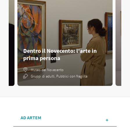
Dentro il Novecento: l'arte in
prima persona
Gua
Museo del Novecento
Gruppi di adulti, Pubblici con fragilità
AD ARTEM