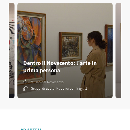
Dentro il Novecento: l'arte in
prima persona
Gua
Museo del Novecento
Gruppi di adulti, Pubblici con fragilità
AD ARTEM