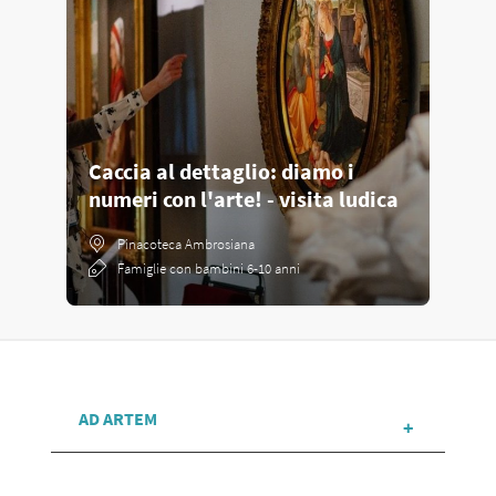
Caccia al dettaglio: diamo i
numeri con l'arte! - visita ludica
Pinacoteca Ambrosiana
Famiglie con bambini 6-10 anni
AD ARTEM