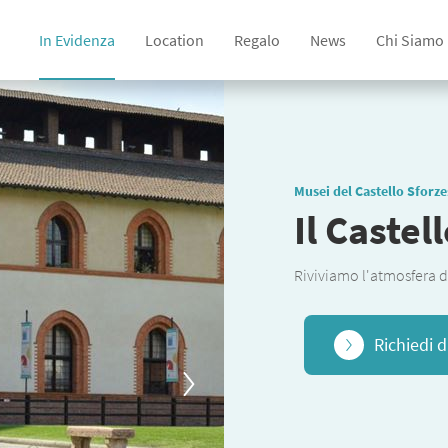
In Evidenza
Location
Regalo
News
Chi Siamo
Musei del Castello Sforz
Il Castel
Riviviamo l'atmosfera d
Richiedi d