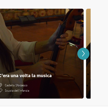
C'era una volta la musica
Arcipel
Castello Sforzesco
Castello
Scuola dell'infanzia
Scuola s