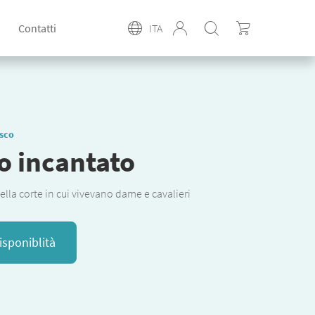
Contatti
ITA
esco
lo incantato
ella corte in cui vivevano dame e cavalieri
isponiblità