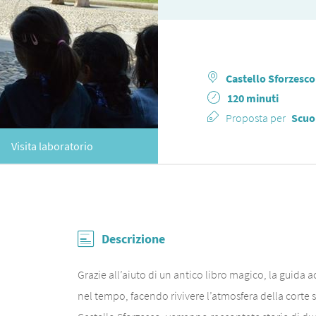
Castello Sforzesco
120 minuti
Proposta per
Scuol
Visita laboratorio
Descrizione
Grazie all’aiuto di un antico libro magico, la guida 
nel tempo, facendo rivivere l’atmosfera della corte sfo