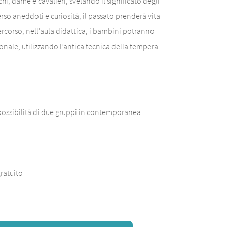
hi, dame e cavalieri, svelando il significato degli
rso aneddoti e curiosità, il passato prenderà vita
ercorso, nell’aula didattica, i bambini potranno
nale, utilizzando l’antica tecnica della tempera
possibilità di due gruppi in contemporanea
gratuito