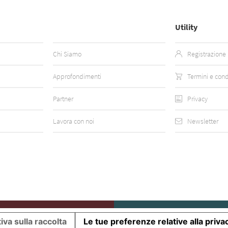
Utility
Chi Siamo
Registrazione
Approfondimenti
Termini e cond
Partner
Privacy
Lavora con noi
Newsletter
iva sulla raccolta
Le tue preferenze relative alla priva