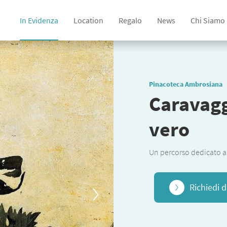
In Evidenza
Location
Regalo
News
Chi Siamo
Pinacoteca Ambrosiana
Caravagg
vero
Un percorso dedicato a 
Richiedi d