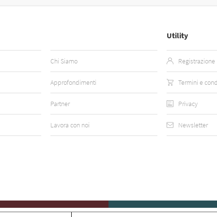
Utility
Chi Siamo
Registrazione
Approfondimenti
Termini e cond
Partner
Privacy
Lavora con noi
Newsletter