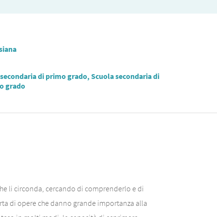
siana
secondaria di primo grado, Scuola secondaria di
o grado
che li circonda, cercando di comprenderlo e di
perta di opere che danno grande importanza alla