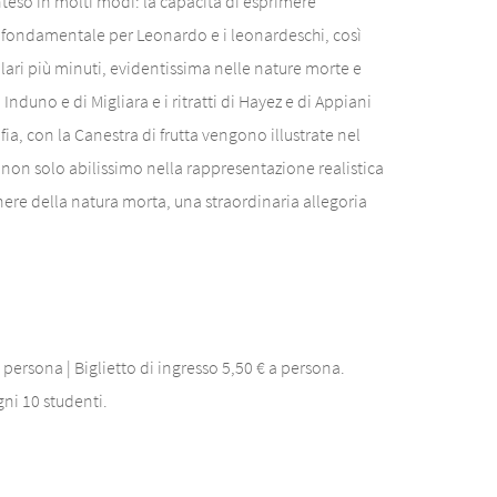
nteso in molti modi: la capacità di esprimere
 fondamentale per Leonardo e i leonardeschi, così
lari più minuti, evidentissima nelle nature morte e
 Induno e di Migliara e i ritratti di Hayez e di Appiani
a, con la Canestra di frutta vengono illustrate nel
, non solo abilissimo nella rappresentazione realistica
enere della natura morta, una straordinaria allegoria
 persona | Biglietto di ingresso 5,50 € a persona.
gni 10 studenti.