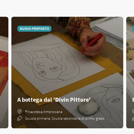
NUOVA PROPOSTA
A bottega dal 'Divin Pittore'
Pinacoteca Ambrosiana
Scuola primaria, Scuola secondaria di primo grado