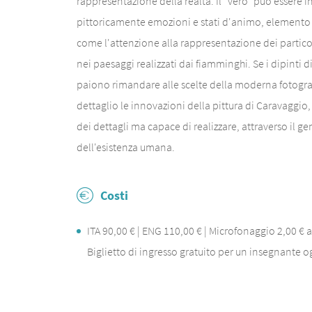
rappresentazione della realtà. Il "vero" può essere i
pittoricamente emozioni e stati d'animo, elemento
come l'attenzione alla rappresentazione dei partico
nei paesaggi realizzati dai fiamminghi. Se i dipinti di
paiono rimandare alle scelte della moderna fotografi
dettaglio le innovazioni della pittura di Caravaggio
dei dettagli ma capace di realizzare, attraverso il g
dell'esistenza umana.
Costi
ITA 90,00 € | ENG 110,00 € | Microfonaggio 2,00 € a
Biglietto di ingresso gratuito per un insegnante o