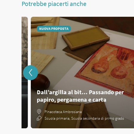
Potrebbe piacerti anche
NUOVA PROPOSTA
mo
Dall’argilla al bit… Passando per
papiro, pergamena e carta
Pinacoteca Ambrosiana
condaria di
Scuola primaria, Scuola secondaria di primo grado