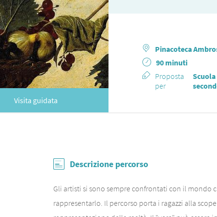
Pinacoteca Ambro
90 minuti
Proposta
Scuola 
per
second
Visita guidata
Descrizione percorso
Gli artisti si sono sempre confrontati con il mondo 
rappresentarlo. Il percorso porta i ragazzi alla sco