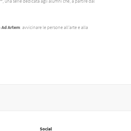
e”
, una serie dedicata agli alumni che, a partire dal
a
Ad Artem
: avvicinare le persone all’arte e alla
Social