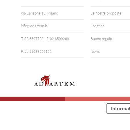
Via Lanzone 13, Milano
Le nostre proposte
info@adartem.it
Location
T.
02.6597728
- F. 02.6599269
Buono regalo
P.Iva 11033950152
News
Informat