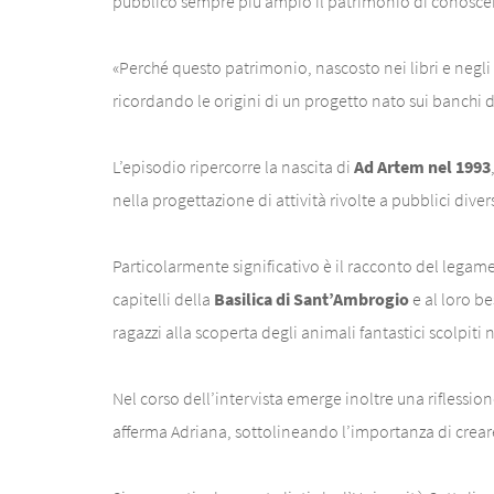
pubblico sempre più ampio il patrimonio di conoscenz
«Perché questo patrimonio, nascosto nei libri e negli
ricordando le origini di un progetto nato sui banchi 
L’episodio ripercorre la nascita di
Ad Artem nel 1993
nella progettazione di attività rivolte a pubblici diver
Particolarmente significativo è il racconto del legame 
capitelli della
Basilica di Sant’Ambrogio
e al loro b
ragazzi alla scoperta degli animali fantastici scolpiti 
Nel corso dell’intervista emerge inoltre una riflession
afferma Adriana, sottolineando l’importanza di creare