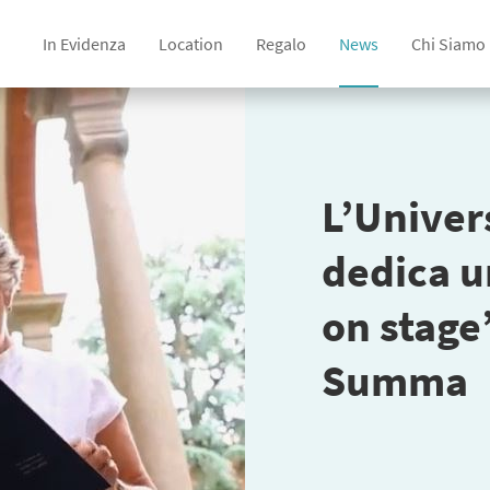
In Evidenza
Location
Regalo
News
Chi Siamo
L’Univers
dedica u
on stage
Summa