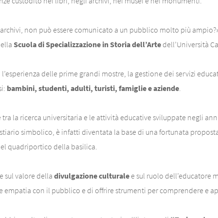
e custodito nei libri, negli archivi, nei musei e nei monumenti.
 archivi, non può essere comunicato a un pubblico molto più ampio?», 
della
Scuola di Specializzazione in Storia dell’Arte
dell’Università Ca
, l’esperienza delle prime grandi mostre, la gestione dei servizi educa
si:
bambini, studenti, adulti, turisti, famiglie e aziende
.
tra la ricerca universitaria e le attività educative sviluppate negli ann
estiario simbolico, è infatti diventata la base di una fortunata propo
nel quadriportico della basilica.
e sul valore della
divulgazione culturale
e sul ruolo dell’educatore 
 empatia con il pubblico e di offrire strumenti per comprendere e app