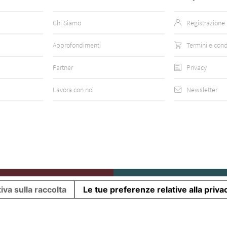
Chi Siamo
Registrazione
Approfondimenti
Termini e cond
Partner
Privacy
Lavora con noi
Newsletter
iva sulla raccolta
Le tue preferenze relative alla priva