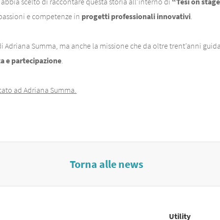
 abbia scelto di raccontare questa storia all’interno di
“Tesi on stag
 passioni e competenze in
progetti professionali innovativi
.
di Adriana Summa, ma anche la missione che da oltre trent’anni guid
a e partecipazione
.
cato ad Adriana Summa.
Torna alle news
Utility