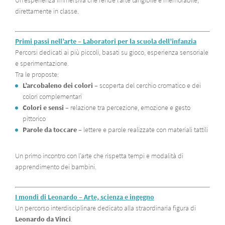
Un’esperienza immersiva che rende l’arte tangibile e memorabile,
direttamente in classe.
Primi passi nell’arte – Laboratori per la scuola dell’infanzia
Percorsi dedicati ai più piccoli, basati su gioco, esperienza sensoriale
e sperimentazione.
Tra le proposte:
L’arcobaleno dei colori
– scoperta del cerchio cromatico e dei
colori complementari
Colori e sensi
– relazione tra percezione, emozione e gesto
pittorico
Parole da toccare
– lettere e parole realizzate con materiali tattili
Un primo incontro con l’arte che rispetta tempi e modalità di
apprendimento dei bambini.
I mondi di Leonardo – Arte, scienza e ingegno
Un percorso interdisciplinare dedicato alla straordinaria figura di
Leonardo da Vinci
.