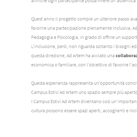
affinché ogni partecipante possa vivere un'autentica 
Quest'anno il progetto compie un ulteriore passo avan
favorire una partecipazione pienamente inclusiva, A
Pedagogia e Psicologia, in grado di offrire un suppor
L'inclusione, però, non riguarda soltanto i bisogni ed
questa direzione, Ad Artem ha avviato una
collabora
economica o familiare, con l'obiettivo di favorire l'acc
Questa esperienza rappresenta un'opportunità concreta
Campus Estivi Ad Artem uno spazio sempre più aperto
I Campus Estivi Ad Artem diventano così un'important
cultura possono essere spazi aperti, accoglienti e incl