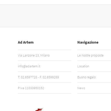
Ad Artem
Navigazione
Via Lanzone 13, Milano
Le nostre proposte
info@adartem.it
Location
T.
02.6597728
- F. 02.6599269
Buono regalo
P.Iva 11033950152
News