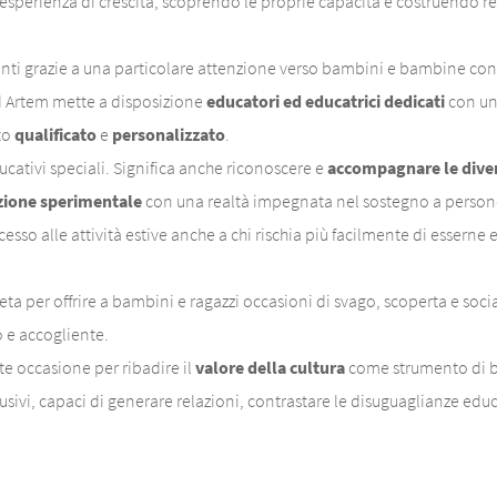
esperienza di crescita, scoprendo le proprie capacità e costruendo rel
ti grazie a una particolare attenzione verso bambini e bambine con Bis
d Artem mette a disposizione
educatori ed educatrici dedicati
con una
to
qualificato
e
personalizzato
.
ucativi speciali. Significa anche riconoscere e
accompagnare le divers
zione sperimentale
con una realtà impegnata nel sostegno a persone c
esso alle attività estive anche a chi rischia più facilmente di esserne 
 per offrire a bambini e ragazzi occasioni di svago, scoperta e social
 e accogliente.
e occasione per ribadire il
valore della cultura
come strumento di be
usivi, capaci di generare relazioni, contrastare le disuguaglianze educ