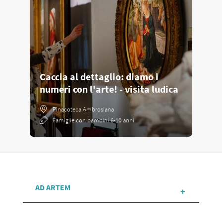
Caccia al dettaglio: diamo i
numeri con l'arte! - visita ludica
Pinacoteca Ambrosiana
Famiglie con bambini 6-10 anni
AD ARTEM